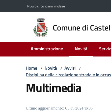
Vai al contenuto
Vai alla navigazione
Vai al footer
Nuovo circondario imolese
Comune di Castel
Amministrazione
Novità
Serviz
Menu selezionato
Home
Novità
Avvisi
/
/
/
Disciplina della circolazione stradale in occas
Multimedia
Ultimo aggiornamento
:
05-11-2024 16:35