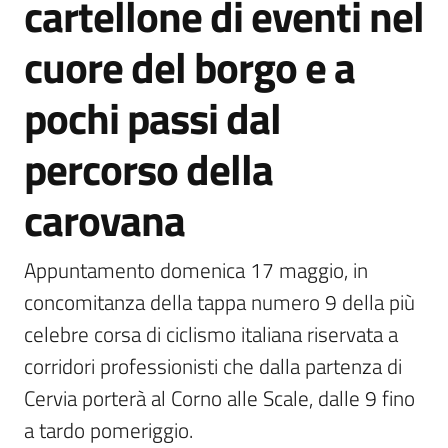
cartellone di eventi nel
Vivere
cuore del borgo e a
Castel
Guelfo
pochi passi dal
percorso della
carovana
Servizi
online
Appuntamento domenica 17 maggio, in 
concomitanza della tappa numero 9 della più 
Tutti
gli
celebre corsa di ciclismo italiana riservata a 
argomenti...
corridori professionisti che dalla partenza di 
Cervia porterà al Corno alle Scale, dalle 9 fino 
a tardo pomeriggio.
Seguici