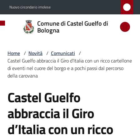
Vai al contenuto
Vai alla navigazione
Vai al footer
Nuovo circondario imolese
Comune
Comune di Castel Guelfo di
di
Bologna
Castel
Guelfo
Home
/
Novità
/
Comunicati
/
di
Castel Guelfo abbraccia il Giro d’Italia con un ricco cartellone
Bologna
di eventi nel cuore del borgo e a pochi passi dal percorso
della carovana
Castel Guelfo
Salta al contenuto
Amministrazione
abbraccia il Giro
Novità
Menu selezionato
d’Italia con un ricco
Servizi