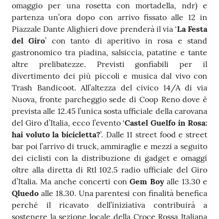
omaggio per una rosetta con mortadella, ndr) e
partenza un’ora dopo con arrivo fissato alle 12 in
Piazzale Dante Alighieri dove prenderà il via ‘
La Festa
del Giro
’ con tanto di aperitivo in rosa e stand
gastronomico tra piadina, salsiccia, patatine e tante
altre prelibatezze. Previsti gonfiabili per il
divertimento dei più piccoli e musica dal vivo con
Trash Bandicoot. All’altezza del civico 14/A di via
Nuova, fronte parcheggio sede di Coop Reno dove è
prevista alle 12.45 l’unica sosta ufficiale della carovana
del Giro d’Italia, ecco l’evento ‘
Castel Guelfo in Rosa:
hai voluto la bicicletta?
’. Dalle 11 street food e street
bar poi l’arrivo di truck, ammiraglie e mezzi a seguito
dei ciclisti con la distribuzione di gadget e omaggi
oltre alla diretta di Rtl 102.5 radio ufficiale del Giro
d’Italia. Ma anche concerti con
Gem Boy
alle 13.30 e
Qluedo
alle 18.30. Una parentesi con finalità benefica
perché il ricavato dell’iniziativa contribuirà a
sostenere la sezione locale della Croce Rossa Italiana