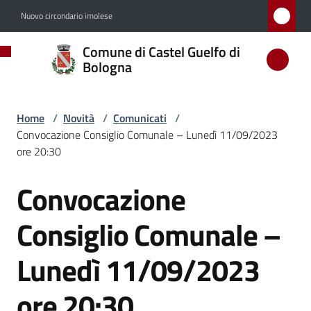
Vai al contenuto
Vai alla navigazione
Vai al footer
Nuovo circondario imolese
Comune
Comune di Castel Guelfo di
di
Bologna
Castel
Guelfo
Home
/
Novità
/
Comunicati
/
di
Convocazione Consiglio Comunale – Lunedì 11/09/2023
Bologna
ore 20:30
Convocazione
Salta al contenuto
Amministrazione
Consiglio Comunale –
Novità
Lunedì 11/09/2023
Menu selezionato
ore 20:30
Servizi