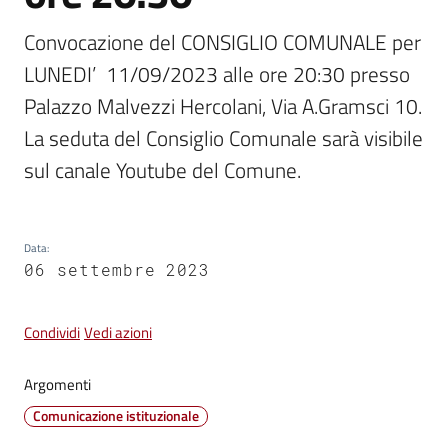
Convocazione del CONSIGLIO COMUNALE per 
Vivere
LUNEDI’  11/09/2023 alle ore 20:30 presso 
Castel
Guelfo
Palazzo Malvezzi Hercolani, Via A.Gramsci 10. 
La seduta del Consiglio Comunale sarà visibile 
sul canale Youtube del Comune.
Servizi
online
Data
:
06 settembre 2023
Tutti
gli
Condividi
Vedi azioni
argomenti...
Argomenti
Comunicazione istituzionale
Seguici