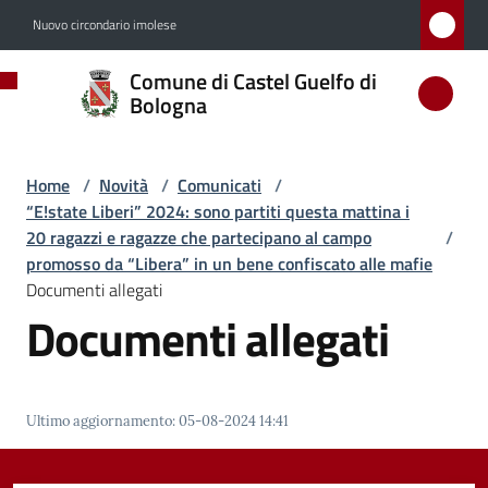
Vai al contenuto
Vai alla navigazione
Vai al footer
Nuovo circondario imolese
Comune
Comune di Castel Guelfo di
di
Bologna
Castel
Guelfo
Home
/
Novità
/
Comunicati
/
di
“E!state Liberi” 2024: sono partiti questa mattina i
Bologna
20 ragazzi e ragazze che partecipano al campo
/
promosso da “Libera” in un bene confiscato alle mafie
Documenti allegati
Documenti allegati
Amministrazione
Novità
Menu selezionato
Ultimo aggiornamento
:
05-08-2024 14:41
Servizi