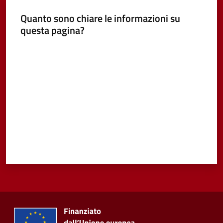
Quanto sono chiare le informazioni su
Vivere
questa pagina?
Castel
Guelfo
Valuta da 1 a 5 stelle
Servizi
online
Tutti
gli
argomenti...
Seguici