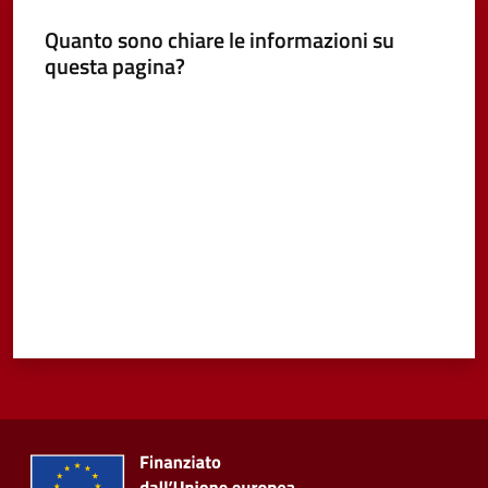
Quanto sono chiare le informazioni su
Vivere
questa pagina?
Castel
Guelfo
Valuta da 1 a 5 stelle
Servizi
online
Tutti
gli
argomenti...
Seguici