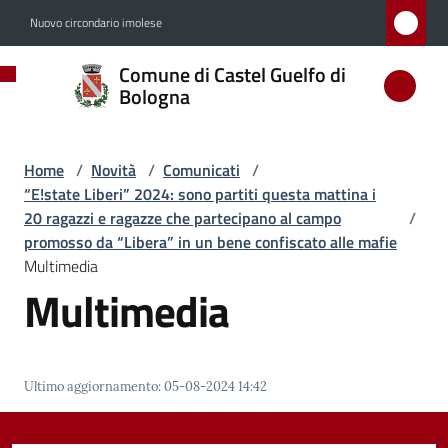
Vai al contenuto
Vai alla navigazione
Vai al footer
Nuovo circondario imolese
Comune
Comune di Castel Guelfo di
di
Bologna
Castel
Guelfo
Home
/
Novità
/
Comunicati
/
di
“E!state Liberi” 2024: sono partiti questa mattina i
Bologna
20 ragazzi e ragazze che partecipano al campo
/
promosso da “Libera” in un bene confiscato alle mafie
Multimedia
Multimedia
Amministrazione
Novità
Menu selezionato
Ultimo aggiornamento
:
05-08-2024 14:42
Servizi