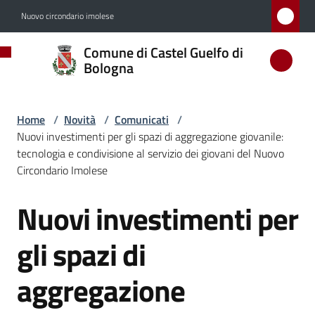
Vai al contenuto
Vai alla navigazione
Vai al footer
Nuovo circondario imolese
Comune
Comune di Castel Guelfo di
di
Bologna
Castel
Guelfo
Home
/
Novità
/
Comunicati
/
di
Nuovi investimenti per gli spazi di aggregazione giovanile:
Bologna
tecnologia e condivisione al servizio dei giovani del Nuovo
Circondario Imolese
Nuovi investimenti per
Salta al contenuto
Amministrazione
gli spazi di
Novità
Menu selezionato
aggregazione
Servizi