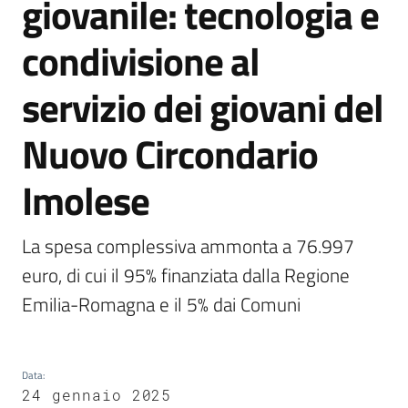
giovanile: tecnologia e
Vivere
condivisione al
Castel
Guelfo
servizio dei giovani del
Nuovo Circondario
Imolese
Servizi
online
La spesa complessiva ammonta a 76.997 
euro, di cui il 95% finanziata dalla Regione 
Tutti
gli
Emilia-Romagna e il 5% dai Comuni
argomenti...
Data
:
24 gennaio 2025
Seguici