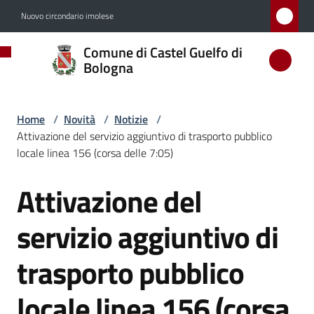
Vai al contenuto
Vai alla navigazione
Vai al footer
Nuovo circondario imolese
Comune
Comune di Castel Guelfo di
di
Bologna
Castel
Guelfo
Home
/
Novità
/
Notizie
/
di
Attivazione del servizio aggiuntivo di trasporto pubblico
Bologna
locale linea 156 (corsa delle 7:05)
Attivazione del
Salta al contenuto
Amministrazione
servizio aggiuntivo di
Novità
trasporto pubblico
Menu selezionato
locale linea 156 (corsa
Servizi