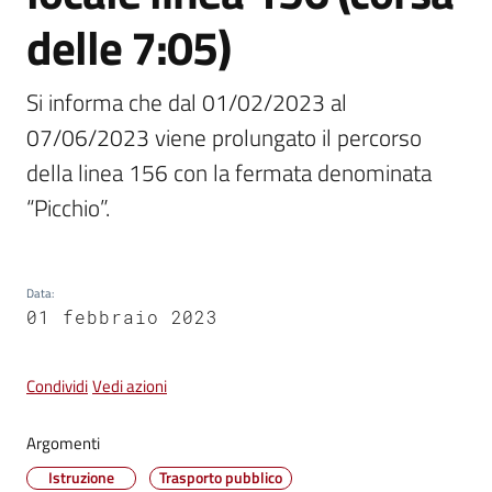
delle 7:05)
Vivere
Castel
Si informa che dal 01/02/2023 al 
Guelfo
07/06/2023 viene prolungato il percorso 
della linea 156 con la fermata denominata 
“Picchio”.
Servizi
online
Data
:
01 febbraio 2023
Tutti
gli
argomenti...
Condividi
Vedi azioni
Argomenti
Seguici
Istruzione
Trasporto pubblico