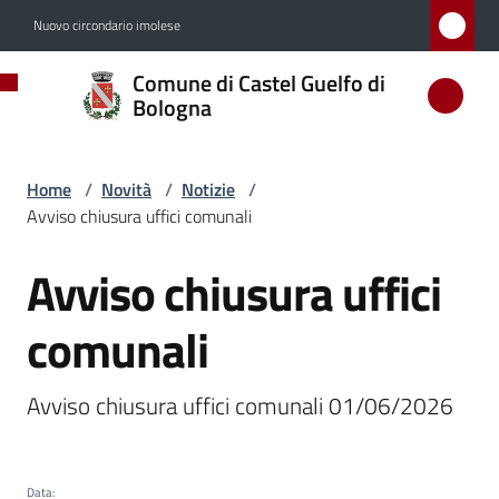
Vai al contenuto
Vai alla navigazione
Vai al footer
Nuovo circondario imolese
Comune
Comune di Castel Guelfo di
di
Bologna
Castel
Guelfo
Home
/
Novità
/
Notizie
/
di
Avviso chiusura uffici comunali
Bologna
Avviso chiusura uffici
Salta al contenuto
comunali
Amministrazione
Avviso chiusura uffici comunali 01/06/2026
Novità
Menu selezionato
Servizi
Data
: