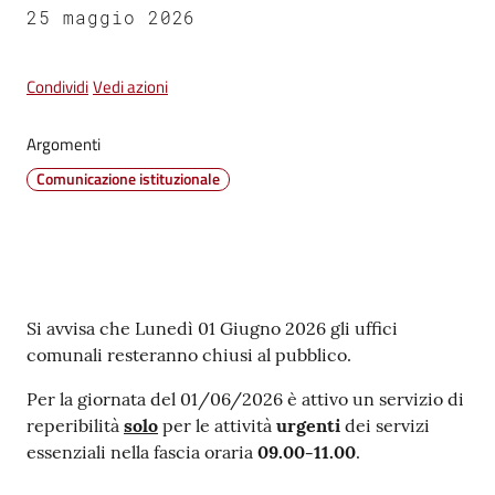
25 maggio 2026
Vivere
Castel
Condividi
Vedi azioni
Guelfo
Argomenti
Comunicazione istituzionale
Servizi
online
Contenuto
Si avvisa che Lunedì 01 Giugno 2026 gli uffici
Tutti
comunali resteranno chiusi al pubblico.
gli
argomenti...
Per la giornata del 01/06/2026 è attivo un servizio di
reperibilità
solo
per le attività
urgenti
dei servizi
essenziali nella fascia oraria
09.00-11.00
.
Seguici