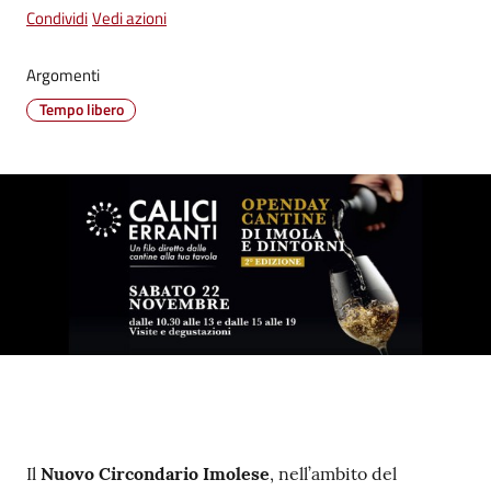
su
Condividi
Vedi azioni
Argomenti
Tempo libero
Contenuto
Il
Nuovo Circondario Imolese
, nell’ambito del