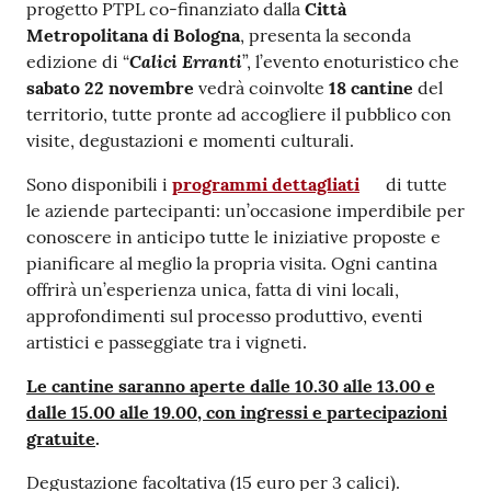
progetto PTPL co-finanziato dalla
Città
Metropolitana di Bologna
, presenta la seconda
Calici Erranti
edizione di “
”, l’evento enoturistico che
sabato 22 novembre
vedrà coinvolte
18 cantine
del
territorio, tutte pronte ad accogliere il pubblico con
visite, degustazioni e momenti culturali.
Sono disponibili i
programmi dettagliati
di tutte
le aziende partecipanti: un’occasione imperdibile per
conoscere in anticipo tutte le iniziative proposte e
pianificare al meglio la propria visita. Ogni cantina
offrirà un’esperienza unica, fatta di vini locali,
approfondimenti sul processo produttivo, eventi
artistici e passeggiate tra i vigneti.
Le cantine saranno aperte dalle 10.30 alle 13.00 e
dalle 15.00 alle 19.00, con ingressi e partecipazioni
gratuite
.
Degustazione facoltativa (15 euro per 3 calici).