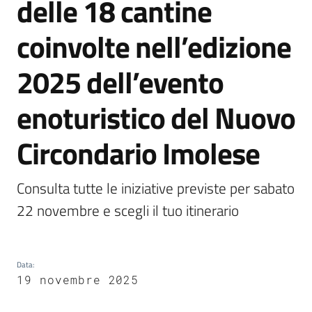
delle 18 cantine
Vivere
coinvolte nell’edizione
Castel
Guelfo
2025 dell’evento
enoturistico del Nuovo
Circondario Imolese
Servizi
online
Consulta tutte le iniziative previste per sabato 
22 novembre e scegli il tuo itinerario
Tutti
gli
argomenti...
Data
:
19 novembre 2025
Seguici