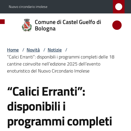
Vai al contenuto
Vai alla navigazione
Vai al footer
Nuovo circondario imolese
Comune
Comune di Castel Guelfo di
di
Bologna
Castel
Guelfo
Home
/
Novità
/
Notizie
/
di
“Calici Erranti”: disponibili i programmi completi delle 18
Bologna
cantine coinvolte nell’edizione 2025 dell’evento
enoturistico del Nuovo Circondario Imolese
“Calici Erranti”:
Salta al contenuto
Amministrazione
disponibili i
Novità
Menu selezionato
programmi completi
Servizi