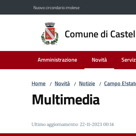
Vai al contenuto
Vai alla navigazione
Vai al footer
Nuovo circondario imolese
Comune di Castel
Amministrazione
Novità
Serviz
Menu selezionato
Home
Novità
Notizie
Campo E!stat
/
/
/
Multimedia
Ultimo aggiornamento
:
22-11-2023 00:14