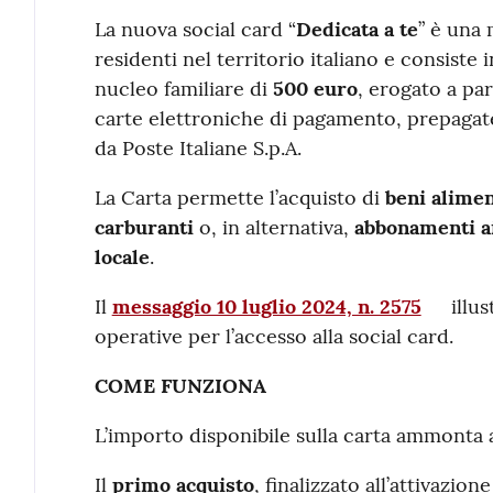
Contenuto
La nuova social card “
Dedicata a te
” è una 
residenti nel territorio italiano e consist
nucleo familiare di
500 euro
, erogato a pa
carte elettroniche di pagamento, prepagate 
da Poste Italiane S.p.A.
La Carta permette l’acquisto di
beni alimen
carburanti
o, in alternativa,
abbonamenti ai
locale
.
Il
messaggio 10 luglio 2024, n. 2575
illus
operative per l’accesso alla social card.
COME FUNZIONA
L’importo disponibile sulla carta ammonta 
Il
primo acquisto
, finalizzato all’attivazio