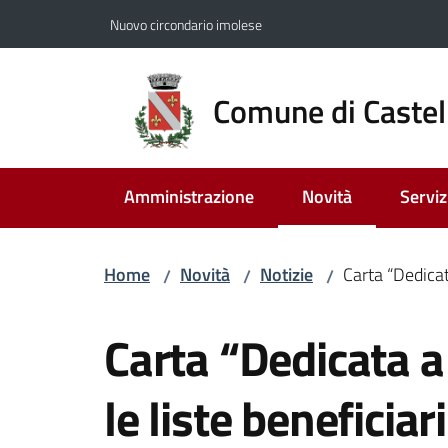
Vai al contenuto
Vai alla navigazione
Vai al footer
Nuovo circondario imolese
Comune di Castel
Amministrazione
Novità
Serviz
Menu selezionato
Home
Novità
Notizie
Carta “Dedicata
/
/
/
Salta al contenuto
Carta “Dedicata a 
le liste beneficiari