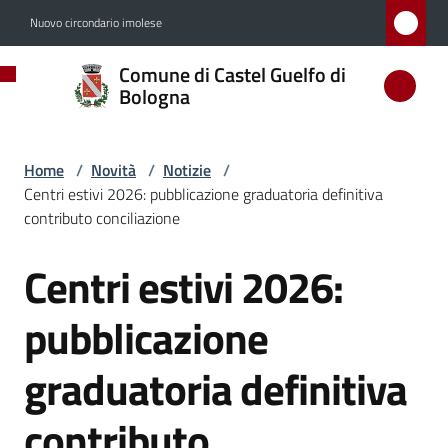
Vai al contenuto
Vai alla navigazione
Vai al footer
Nuovo circondario imolese
Comune
Comune di Castel Guelfo di
di
Bologna
Castel
Guelfo
Home
/
Novità
/
Notizie
/
di
Centri estivi 2026: pubblicazione graduatoria definitiva
Bologna
contributo conciliazione
Centri estivi 2026:
Salta al contenuto
Amministrazione
pubblicazione
Novità
graduatoria definitiva
Menu selezionato
contributo
Servizi