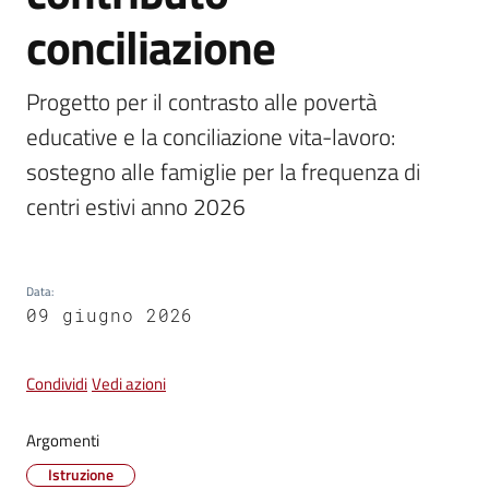
conciliazione
Vivere
Castel
Progetto per il contrasto alle povertà 
Guelfo
educative e la conciliazione vita-lavoro: 
sostegno alle famiglie per la frequenza di 
centri estivi anno 2026
Servizi
online
Data
:
09 giugno 2026
Tutti
gli
argomenti...
Condividi
Vedi azioni
Argomenti
Seguici
Istruzione