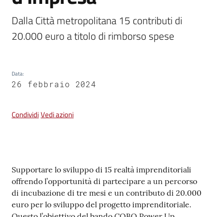
Dalla Città metropolitana 15 contributi di 
Vivere
20.000 euro a titolo di rimborso spese
Castel
Guelfo
Data
:
26 febbraio 2024
Servizi
Condividi
Vedi azioni
online
Tutti
gli
Contenuto
argomenti...
Supportare lo sviluppo di 15 realtà imprenditoriali
offrendo l’opportunità di partecipare a un percorso
di incubazione di tre mesi e un contributo di 20.000
euro per lo sviluppo del progetto imprenditoriale.
Seguici
Questo l’obiettivo del bando COBO Power Up