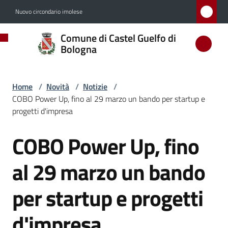
Vai al contenuto
Vai alla navigazione
Vai al footer
Nuovo circondario imolese
Comune
Comune di Castel Guelfo di
di
Bologna
Castel
Guelfo
Home
/
Novità
/
Notizie
/
di
COBO Power Up, fino al 29 marzo un bando per startup e
Bologna
progetti d'impresa
COBO Power Up, fino
Salta al contenuto
Amministrazione
al 29 marzo un bando
Novità
per startup e progetti
Menu selezionato
d'impresa
Servizi