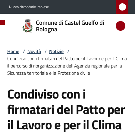
Vai al contenuto
Vai alla navigazione
Vai al footer
Nuovo circondario imolese
Comune
Comune di Castel Guelfo di
di
Bologna
Castel
Guelfo
Home
/
Novità
/
Notizie
/
di
Condiviso con i firmatari del Patto per il Lavoro e per il Clima
Bologna
il percorso di riorganizzazione dell'Agenzia regionale per la
Sicurezza territoriale e la Protezione civile
Condiviso con i
Salta al contenuto
Amministrazione
firmatari del Patto per
Novità
Menu selezionato
il Lavoro e per il Clima
Servizi