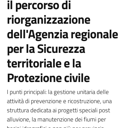
il percorso di
Vivere
riorganizzazione
Castel
Guelfo
dell'Agenzia regionale
per la Sicurezza
territoriale e la
Servizi
online
Protezione civile
Tutti
I punti principali: la gestione unitaria delle 
gli
argomenti...
attività di prevenzione e ricostruzione, una 
struttura dedicata ai progetti speciali post 
alluvione, la manutenzione dei fiumi per 
Seguici