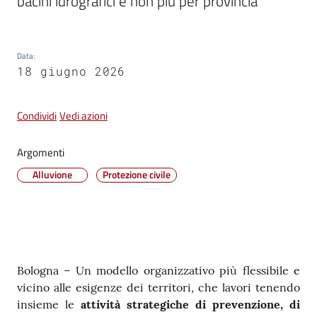
bacini idrografici e non più per provincia
su
Data
:
18 giugno 2026
Condividi
Vedi azioni
Argomenti
Alluvione
Protezione civile
Contenuto
Bologna – Un modello organizzativo più flessibile e
vicino alle esigenze dei territori, che lavori tenendo
insieme le
attività strategiche di prevenzione, di