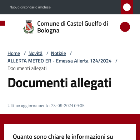
Vai al contenuto
Vai alla navigazione
Vai al footer
Nuovo circondario imolese
Comune
Comune di Castel Guelfo di
di
Bologna
Castel
Guelfo
Home
/
Novità
/
Notizie
/
di
ALLERTA METEO ER - Emessa Allerta 124/2024
/
Bologna
Documenti allegati
Documenti allegati
Amministrazione
Ultimo aggiornamento
:
23-09-2024 09:05
Novità
Menu selezionato
Quanto sono chiare le informazioni su
Servizi