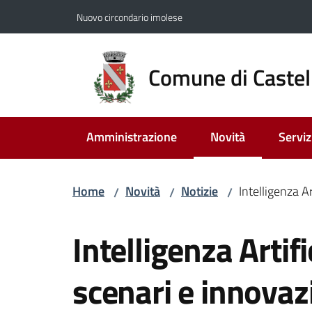
Vai al contenuto
Vai alla navigazione
Vai al footer
Nuovo circondario imolese
Comune di Castel
Amministrazione
Novità
Serviz
Menu selezionato
Home
Novità
Notizie
Intelligenza Ar
/
/
/
Salta al contenuto
Intelligenza Artifi
scenari e innovazi