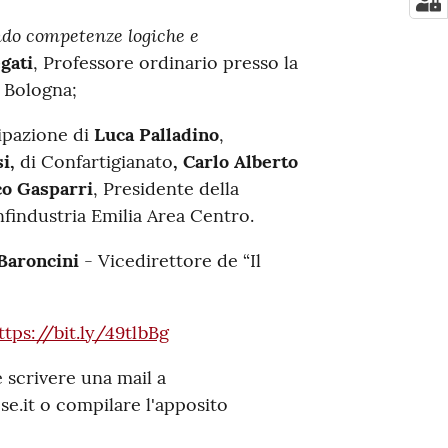
ando competenze logiche e
gati
, Professore ordinario presso la
i Bologna;
ipazione di
Luca Palladino
,
i,
di Confartigianato
, Carlo Alberto
o Gasparri
, Presidente della
findustria Emilia Area Centro.
Baroncini
- Vicedirettore de “Il
ttps://bit.ly/49tlbBg
e scrivere una mail a
.it o compilare l'apposito