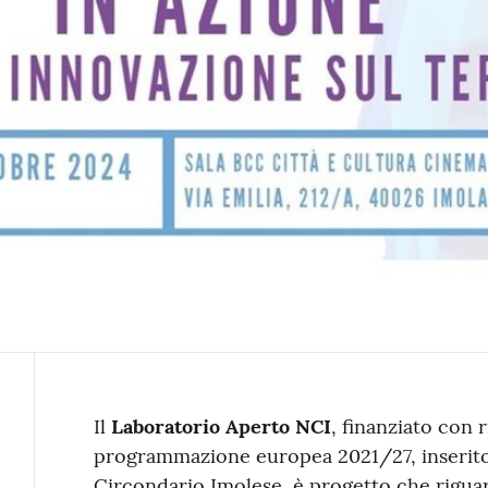
Contenuto
Il
Laboratorio Aperto NCI
, finanziato con 
programmazione europea 2021/27, inserito
Circondario Imolese, è progetto che riguar