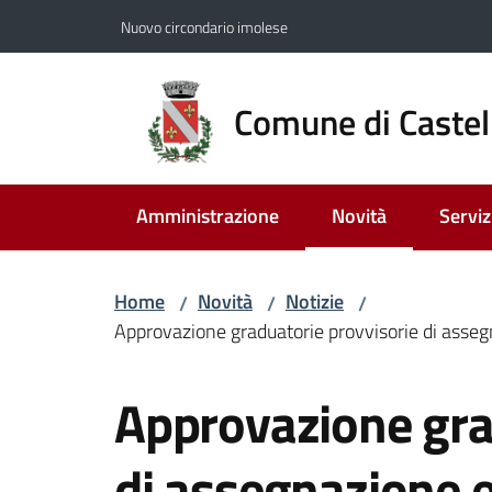
Vai al contenuto
Vai alla navigazione
Vai al footer
Nuovo circondario imolese
Comune di Castel
Amministrazione
Novità
Serviz
Menu selezionato
Home
Novità
Notizie
/
/
/
Approvazione graduatorie provvisorie di assegn
Salta al contenuto
Approvazione gra
di assegnazione e 