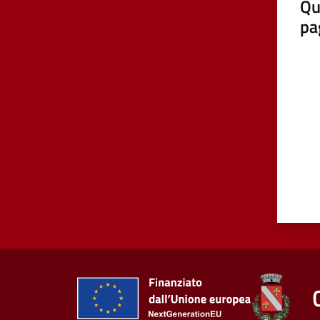
Qu
pa
Valut