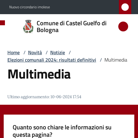
Vai al contenuto
Vai alla navigazione
Vai al footer
Nuovo circondario imolese
Comune
Comune di Castel Guelfo di
di
Bologna
Castel
Guelfo
Home
/
Novità
/
Notizie
/
di
Elezioni comunali 2024: risultati definitivi
/
Multimedia
Bologna
Multimedia
Amministrazione
Ultimo aggiornamento
:
10-06-2024 17:54
Novità
Menu selezionato
Quanto sono chiare le informazioni su
questa pagina?
Servizi