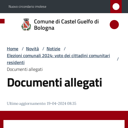
Vai al contenuto
Vai alla navigazione
Vai al footer
Nuovo circondario imolese
Comune
Comune di Castel Guelfo di
di
Bologna
Castel
Guelfo
Home
/
Novità
/
Notizie
/
di
Elezioni comunali 2024: voto dei cittadini comunitari
/
Bologna
residenti
Documenti allegati
Documenti allegati
Amministrazione
Novità
Ultimo aggiornamento
:
19-04-2024 08:35
Menu selezionato
Servizi