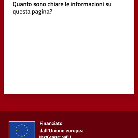
Quanto sono chiare le informazioni su
questa pagina?
Vivere
Castel
Valuta da 1 a 5 stelle
Guelfo
Servizi
online
Tutti
gli
argomenti...
Seguici