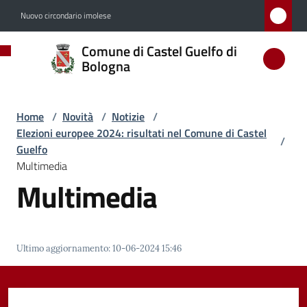
Vai al contenuto
Vai alla navigazione
Vai al footer
Nuovo circondario imolese
Comune
Comune di Castel Guelfo di
di
Bologna
Castel
Guelfo
Home
/
Novità
/
Notizie
/
di
Elezioni europee 2024: risultati nel Comune di Castel
/
Bologna
Guelfo
Multimedia
Multimedia
Amministrazione
Novità
Ultimo aggiornamento
:
10-06-2024 15:46
Menu selezionato
Servizi