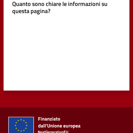
Quanto sono chiare le informazioni su
questa pagina?
Vivere
Castel
Valuta da 1 a 5 stelle
Guelfo
Servizi
online
Tutti
gli
argomenti...
Seguici