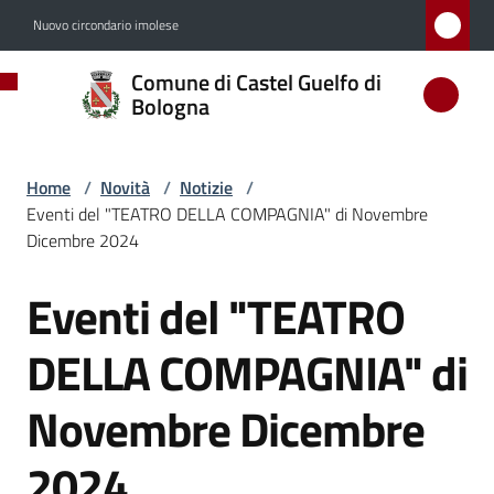
Vai al contenuto
Vai alla navigazione
Vai al footer
Nuovo circondario imolese
Comune
Comune di Castel Guelfo di
di
Bologna
Castel
Guelfo
Home
/
Novità
/
Notizie
/
di
Eventi del "TEATRO DELLA COMPAGNIA" di Novembre
Bologna
Dicembre 2024
Eventi del "TEATRO
Salta al contenuto
Amministrazione
DELLA COMPAGNIA" di
Novità
Novembre Dicembre
Menu selezionato
2024
Servizi