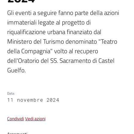
Gli eventi a seguire fanno parte della azioni 
Vivere
immateriali legate al progetto di 
Castel
Guelfo
riqualificazione urbana finanziato dal 
Ministero del Turismo denominato "Teatro 
della Compagnia" volto al recupero 
dell'Oratorio del SS. Sacramento di Castel 
Servizi
Guelfo. 
online
Tutti
Data
:
gli
11 novembre 2024
argomenti...
Condividi
Vedi azioni
Seguici