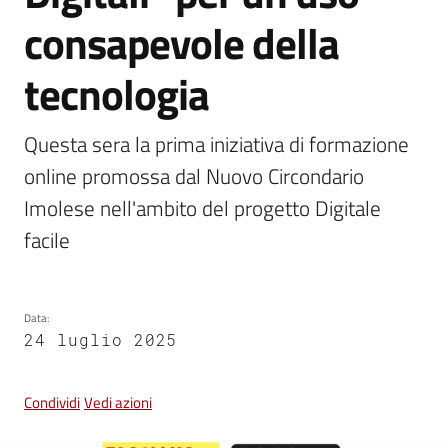
consapevole della
Vivere
Castel
tecnologia
Guelfo
Questa sera la prima iniziativa di formazione 
online promossa dal Nuovo Circondario 
Imolese nell'ambito del progetto Digitale 
Servizi
facile
online
Tutti
Data
:
gli
24 luglio 2025
argomenti...
Condividi
Vedi azioni
Seguici