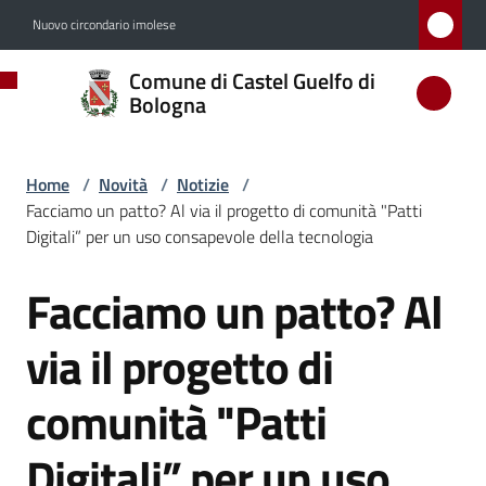
Vai al contenuto
Vai alla navigazione
Vai al footer
Nuovo circondario imolese
Comune
Comune di Castel Guelfo di
di
Bologna
Castel
Guelfo
Home
/
Novità
/
Notizie
/
di
Facciamo un patto? Al via il progetto di comunità "Patti
Bologna
Digitali” per un uso consapevole della tecnologia
Facciamo un patto? Al
Salta al contenuto
Amministrazione
via il progetto di
Novità
comunità "Patti
Menu selezionato
Digitali” per un uso
Servizi