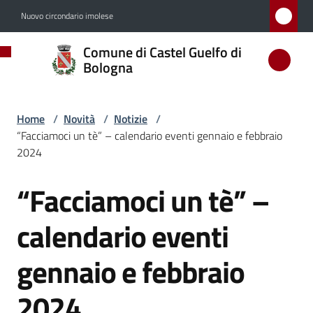
Vai al contenuto
Vai alla navigazione
Vai al footer
Nuovo circondario imolese
Comune
Comune di Castel Guelfo di
di
Bologna
Castel
Guelfo
Home
/
Novità
/
Notizie
/
di
“Facciamoci un tè” – calendario eventi gennaio e febbraio
Bologna
2024
“Facciamoci un tè” –
Salta al contenuto
Amministrazione
calendario eventi
Novità
gennaio e febbraio
Menu selezionato
2024
Servizi