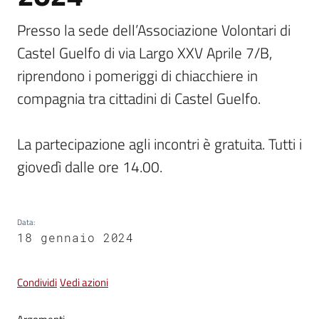
Presso la sede dell’Associazione Volontari di 
Vivere
Castel Guelfo di via Largo XXV Aprile 7/B, 
Castel
Guelfo
riprendono i pomeriggi di chiacchiere in 
compagnia tra cittadini di Castel Guelfo.

La partecipazione agli incontri è gratuita. Tutti i 
Servizi
giovedì dalle ore 14.00.
online
Tutti
Data
:
gli
18 gennaio 2024
argomenti...
Condividi
Vedi azioni
Seguici