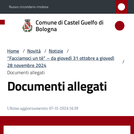
Vai al contenuto
Vai alla navigazione
Vai al footer
Nuovo circondario imolese
Comune
Comune di Castel Guelfo di
di
Bologna
Castel
Guelfo
Home
/
Novità
/
Notizie
/
di
“Facciamoci un tè” – da giovedì 31 ottobre a giovedì
/
Bologna
28 novembre 2024
Documenti allegati
Documenti allegati
Amministrazione
Novità
Ultimo aggiornamento
:
07-11-2024 14:39
Menu selezionato
Servizi