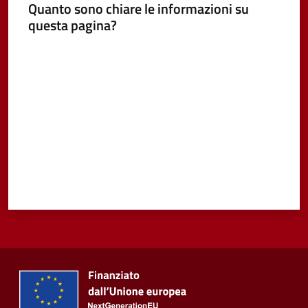
Quanto sono chiare le informazioni su
questa pagina?
Vivere
Castel
Valuta da 1 a 5 stelle
Guelfo
Servizi
online
Tutti
gli
argomenti...
Seguici