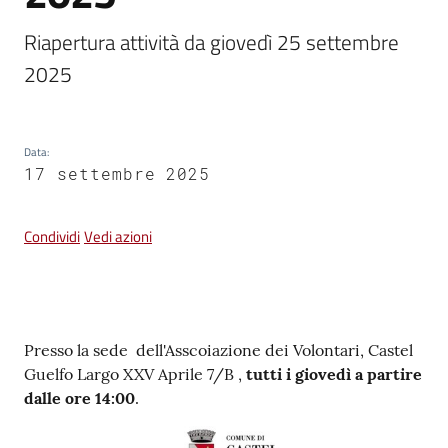
Riapertura attività da giovedì 25 settembre 
Vivere
2025
Castel
Guelfo
Data
:
17 settembre 2025
Servizi
Condividi
Vedi azioni
online
Tutti
gli
Contenuto
argomenti...
Presso la sede dell'Asscoiazione dei Volontari, Castel
Guelfo Largo XXV Aprile 7/B ,
tutti i giovedì a partire
dalle ore 14:00
.
Seguici