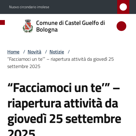
Vai al contenuto
Vai alla navigazione
Vai al footer
Nuovo circondario imolese
Comune
Comune di Castel Guelfo di
di
Bologna
Castel
Guelfo
Home
/
Novità
/
Notizie
/
di
“Facciamoci un te’” – riapertura attività da giovedì 25
Bologna
settembre 2025
“Facciamoci un te’” –
Salta al contenuto
Amministrazione
riapertura attività da
Novità
giovedì 25 settembre
Menu selezionato
2025
Servizi