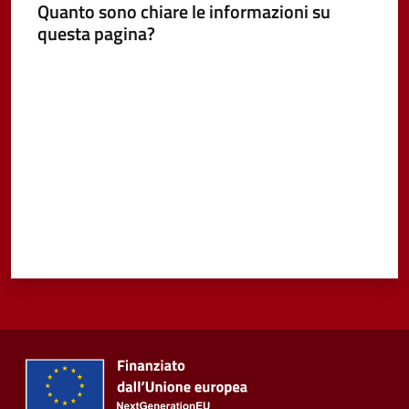
Quanto sono chiare le informazioni su
questa pagina?
Vivere
Castel
Valuta da 1 a 5 stelle
Guelfo
Servizi
online
Tutti
gli
argomenti...
Seguici