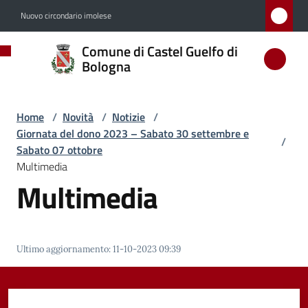
Vai al contenuto
Vai alla navigazione
Vai al footer
Nuovo circondario imolese
Comune
Comune di Castel Guelfo di
di
Bologna
Castel
Guelfo
Home
/
Novità
/
Notizie
/
di
Giornata del dono 2023 – Sabato 30 settembre e
/
Bologna
Sabato 07 ottobre
Multimedia
Multimedia
Amministrazione
Novità
Ultimo aggiornamento
:
11-10-2023 09:39
Menu selezionato
Servizi