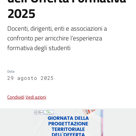
2025
Vivere
Castel
Docenti, dirigenti, enti e associazioni a 
Guelfo
confronto per arricchire l’esperienza 
formativa degli studenti
Servizi
Data
:
online
29 agosto 2025
Tutti
Condividi
Vedi azioni
gli
argomenti...
Seguici