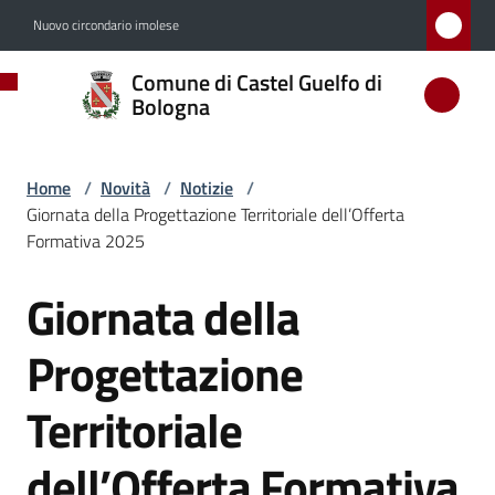
Vai al contenuto
Vai alla navigazione
Vai al footer
Nuovo circondario imolese
Comune
Comune di Castel Guelfo di
di
Bologna
Castel
Guelfo
Home
/
Novità
/
Notizie
/
di
Giornata della Progettazione Territoriale dell’Offerta
Bologna
Formativa 2025
Giornata della
Salta al contenuto
Amministrazione
Progettazione
Novità
Territoriale
Menu selezionato
dell’Offerta Formativa
Servizi