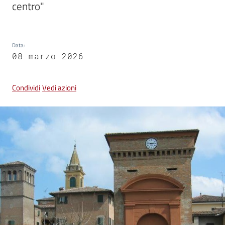
centro"
Vivere
Castel
Data
:
Guelfo
08 marzo 2026
Condividi
Vedi azioni
Servizi
online
Tutti
gli
argomenti...
Seguici