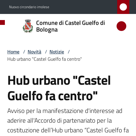
Vai al contenuto
Vai alla navigazione
Vai al footer
Nuovo circondario imolese
Comune
Comune di Castel Guelfo di
di
Bologna
Castel
Guelfo
Home
/
Novità
/
Notizie
/
di
Hub urbano "Castel Guelfo fa centro"
Bologna
Hub urbano "Castel
Salta al contenuto
Guelfo fa centro"
Amministrazione
Avviso per la manifestazione d'interesse ad 
Novità
Menu selezionato
aderire all'Accordo di partenariato per la 
costituzione dell’Hub urbano “Castel Guelfo fa 
Servizi