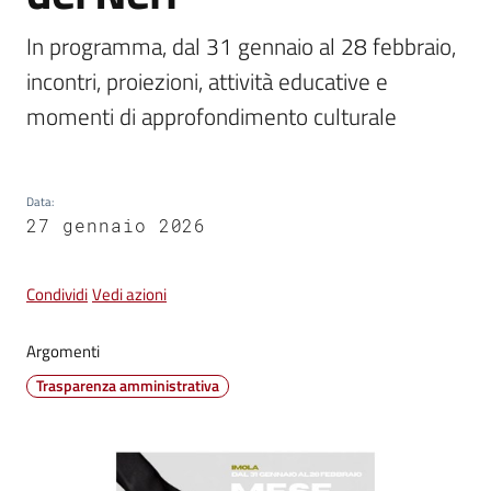
In programma, dal 31 gennaio al 28 febbraio, 
Vivere
incontri, proiezioni, attività educative e 
Castel
Guelfo
momenti di approfondimento culturale
Data
:
27 gennaio 2026
Servizi
online
Condividi
Vedi azioni
Tutti
Argomenti
gli
argomenti...
Trasparenza amministrativa
Seguici