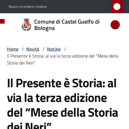
Vai al contenuto
Vai alla navigazione
Vai al footer
Nuovo circondario imolese
Comune
Comune di Castel Guelfo di
di
Bologna
Castel
Guelfo
Home
/
Novità
/
Notizie
/
di
Il Presente è Storia: al via la terza edizione del “Mese della
Bologna
Storia dei Neri”
Il Presente è Storia: al
Salta al contenuto
Amministrazione
via la terza edizione
Novità
del “Mese della Storia
Menu selezionato
dei Neri”
Servizi