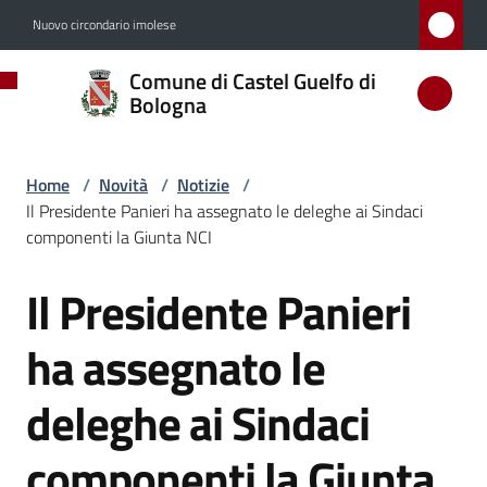
Vai al contenuto
Vai alla navigazione
Vai al footer
Nuovo circondario imolese
Comune
Comune di Castel Guelfo di
di
Bologna
Castel
Guelfo
Home
/
Novità
/
Notizie
/
di
Il Presidente Panieri ha assegnato le deleghe ai Sindaci
Bologna
componenti la Giunta NCI
Il Presidente Panieri
Salta al contenuto
Amministrazione
ha assegnato le
Novità
deleghe ai Sindaci
Menu selezionato
componenti la Giunta
Servizi