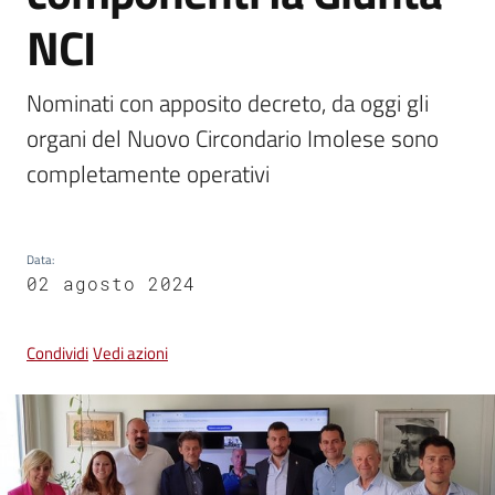
NCI
Vivere
Castel
Nominati con apposito decreto, da oggi gli 
Guelfo
organi del Nuovo Circondario Imolese sono 
completamente operativi
Servizi
Data
:
online
02 agosto 2024
Tutti
Condividi
Vedi azioni
gli
argomenti...
Seguici