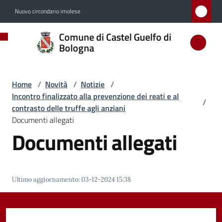
Vai al contenuto
Vai alla navigazione
Vai al footer
Nuovo circondario imolese
Comune
Comune di Castel Guelfo di
di
Bologna
Castel
Guelfo
Home
/
Novità
/
Notizie
/
di
Incontro finalizzato alla prevenzione dei reati e al
/
Bologna
contrasto delle truffe agli anziani
Documenti allegati
Documenti allegati
Amministrazione
Novità
Ultimo aggiornamento
:
03-12-2024 15:38
Menu selezionato
Servizi