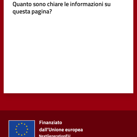
Quanto sono chiare le informazioni su
questa pagina?
Vivere
Castel
Valuta da 1 a 5 stelle
Guelfo
Servizi
online
Tutti
gli
argomenti...
Seguici