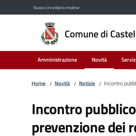
Vai al contenuto
Vai alla navigazione
Vai al footer
Nuovo circondario imolese
Comune di Castel
Amministrazione
Novità
Serviz
Menu selezionato
Home
Novità
Notizie
Incontro pubbli
/
/
/
Salta al contenuto
Incontro pubblico 
prevenzione dei re