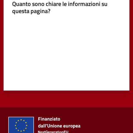
Quanto sono chiare le informazioni su
questa pagina?
Vivere
Castel
Valuta da 1 a 5 stelle
Guelfo
Servizi
online
Tutti
gli
argomenti...
Seguici