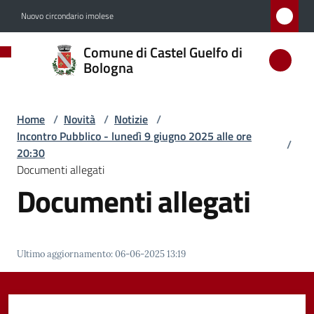
Vai al contenuto
Vai alla navigazione
Vai al footer
Nuovo circondario imolese
Comune
Comune di Castel Guelfo di
di
Bologna
Castel
Guelfo
Home
/
Novità
/
Notizie
/
di
Incontro Pubblico - lunedì 9 giugno 2025 alle ore
/
Bologna
20:30
Documenti allegati
Documenti allegati
Amministrazione
Novità
Ultimo aggiornamento
:
06-06-2025 13:19
Menu selezionato
Servizi