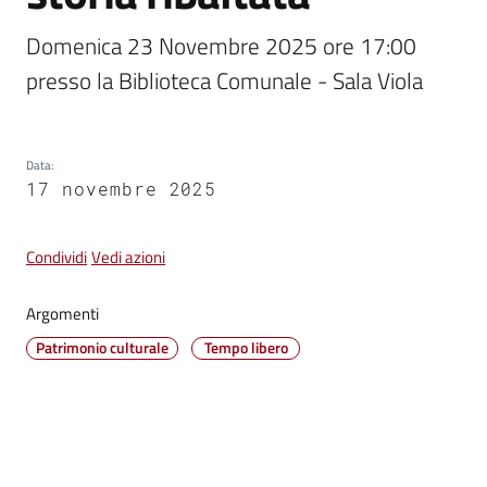
Domenica 23 Novembre 2025 ore 17:00 
Vivere
presso la Biblioteca Comunale - Sala Viola
Castel
Guelfo
Data
:
17 novembre 2025
Servizi
Condividi
Vedi azioni
online
Argomenti
Tutti
Patrimonio culturale
Tempo libero
gli
argomenti...
Seguici