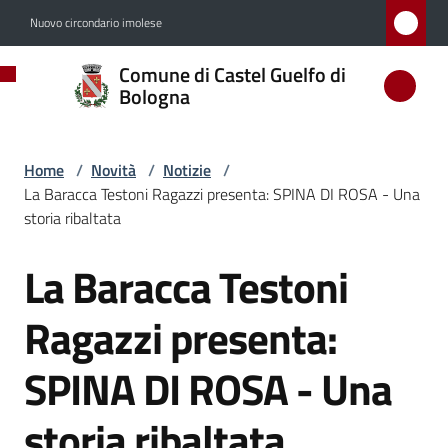
Vai al contenuto
Vai alla navigazione
Vai al footer
Nuovo circondario imolese
Comune
Comune di Castel Guelfo di
di
Bologna
Castel
Guelfo
Home
/
Novità
/
Notizie
/
di
La Baracca Testoni Ragazzi presenta: SPINA DI ROSA - Una
Bologna
storia ribaltata
La Baracca Testoni
Salta al contenuto
Amministrazione
Ragazzi presenta:
Novità
SPINA DI ROSA - Una
Menu selezionato
storia ribaltata
Servizi