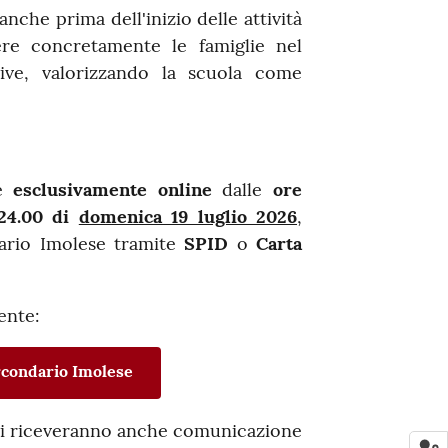
nche prima dell'inizio delle attività
ere concretamente le famiglie nel
ative, valorizzando la scuola come
te
esclusivamente online
dalle
ore
 24.00 di
domenica 19 luglio 2026
,
ario Imolese tramite
SPID
o
Carta
ente:
rcondario Imolese
olti riceveranno anche comunicazione