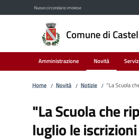
Vai al contenuto
Vai alla navigazione
Vai al footer
Nuovo circondario imolese
Comune di Castel
Amministrazione
Novità
Serviz
Menu selezionato
Home
Novità
Notizie
"La Scuola che
/
/
/
Salta al contenuto
"La Scuola che rip
luglio le iscrizioni