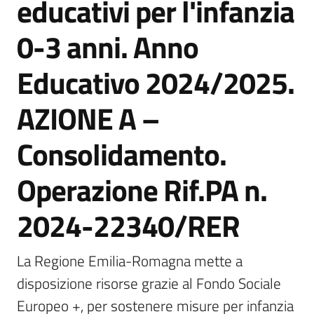
educativi per l'infanzia
Vivere
0-3 anni. Anno
Castel
Guelfo
Educativo 2024/2025.
AZIONE A –
Consolidamento.
Servizi
online
Operazione Rif.PA n.
Tutti
2024-22340/RER
gli
argomenti...
La Regione Emilia-Romagna mette a 
disposizione risorse grazie al Fondo Sociale 
Europeo +, per sostenere misure per infanzia 
Seguici