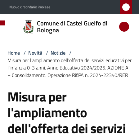
Vai al contenuto
Vai alla navigazione
Vai al footer
Nuovo circondario imolese
Comune
Comune di Castel Guelfo di
di
Bologna
Castel
Guelfo
Home
/
Novità
/
Notizie
/
di
Misura per l'ampliamento dell'offerta dei servizi educativi per
Bologna
l'infanzia 0-3 anni. Anno Educativo 2024/2025. AZIONE A
– Consolidamento. Operazione Rif.PA n. 2024-22340/RER
Misura per
Salta al contenuto
Amministrazione
l'ampliamento
Novità
Menu selezionato
dell'offerta dei servizi
Servizi