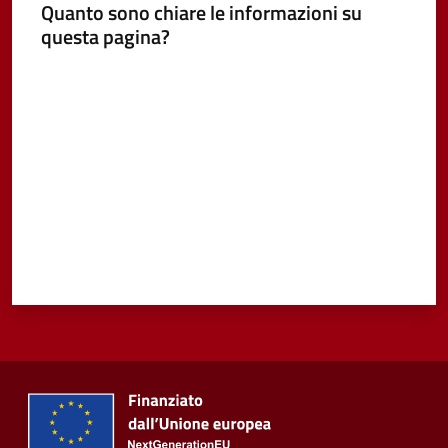
Quanto sono chiare le informazioni su
questa pagina?
Vivere
Castel
Valuta da 1 a 5 stelle
Guelfo
Servizi
online
Tutti
gli
argomenti...
Seguici