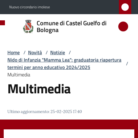
Vai al contenuto
Vai alla navigazione
Vai al footer
Nuovo circondario imolese
Comune
Comune di Castel Guelfo di
di
Bologna
Castel
Guelfo
Home
/
Novità
/
Notizie
/
di
Nido di Infanzia "Mamma Lea": graduatoria riapertura
/
Bologna
termini per anno educativo 2024/2025
Multimedia
Multimedia
Amministrazione
Novità
Ultimo aggiornamento
:
25-02-2025 17:40
Menu selezionato
Servizi