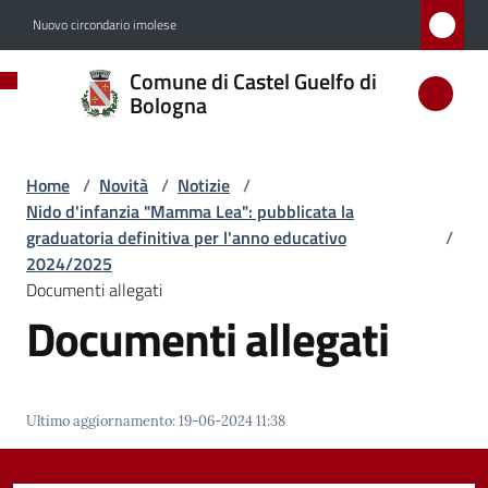
Vai al contenuto
Vai alla navigazione
Vai al footer
Nuovo circondario imolese
Comune
Comune di Castel Guelfo di
di
Bologna
Castel
Guelfo
Home
/
Novità
/
Notizie
/
di
Nido d'infanzia "Mamma Lea": pubblicata la
Bologna
graduatoria definitiva per l'anno educativo
/
2024/2025
Documenti allegati
Documenti allegati
Amministrazione
Novità
Menu selezionato
Ultimo aggiornamento
:
19-06-2024 11:38
Servizi