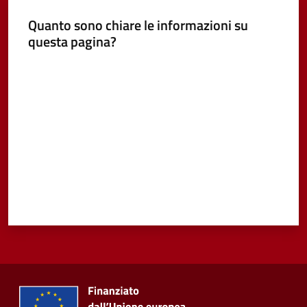
Quanto sono chiare le informazioni su
Vivere
questa pagina?
Castel
Guelfo
Valuta da 1 a 5 stelle
Servizi
online
Tutti
gli
argomenti...
Seguici