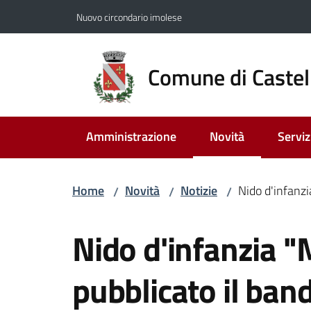
Vai al contenuto
Vai alla navigazione
Vai al footer
Nuovo circondario imolese
Comune di Castel
Amministrazione
Novità
Serviz
Menu selezionato
Home
Novità
Notizie
Nido d'infanz
/
/
/
Salta al contenuto
Nido d'infanzia 
pubblicato il ba