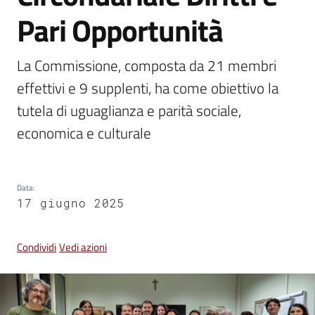
Pari Opportunità
Vivere
Castel
La Commissione, composta da 21 membri 
Guelfo
effettivi e 9 supplenti, ha come obiettivo la 
tutela di uguaglianza e parità sociale, 
economica e culturale
Servizi
online
Data
:
17 giugno 2025
Tutti
gli
argomenti...
Condividi
Vedi azioni
Seguici