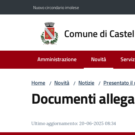
Vai al contenuto
Vai alla navigazione
Vai al footer
Nuovo circondario imolese
Comune di Castel
Amministrazione
Novità
Serviz
Menu selezionato
Home
Novità
Notizie
Presentato il
/
/
/
Documenti allega
Ultimo aggiornamento
:
20-06-2025 08:34