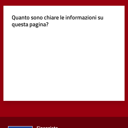
Vivere
Quanto sono chiare le informazioni su
Castel
questa pagina?
Guelfo
Valuta da 1 a 5 stelle
Servizi
online
Tutti
gli
argomenti...
Seguici