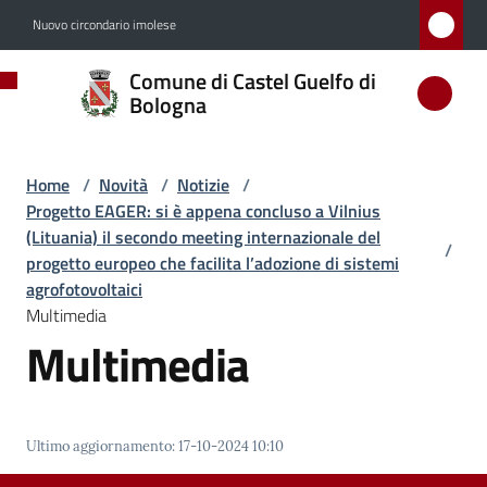
Vai al contenuto
Vai alla navigazione
Vai al footer
Nuovo circondario imolese
Comune
Comune di Castel Guelfo di
di
Bologna
Castel
Guelfo
Home
/
Novità
/
Notizie
/
di
Progetto EAGER: si è appena concluso a Vilnius
Bologna
(Lituania) il secondo meeting internazionale del
/
progetto europeo che facilita l’adozione di sistemi
agrofotovoltaici
Multimedia
Amministrazione
Multimedia
Novità
Menu selezionato
Ultimo aggiornamento
:
17-10-2024 10:10
Servizi