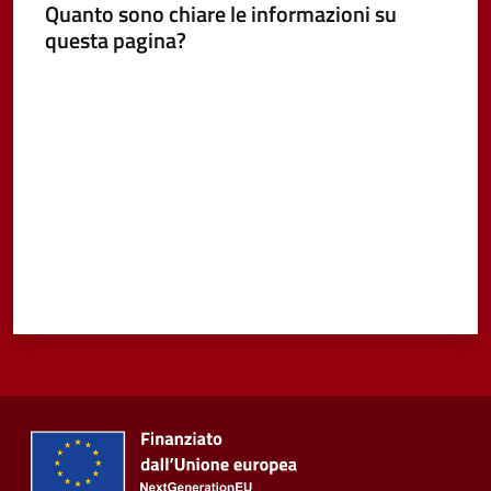
Quanto sono chiare le informazioni su
questa pagina?
Vivere
Castel
Valuta da 1 a 5 stelle
Guelfo
Servizi
online
Tutti
gli
argomenti...
Seguici