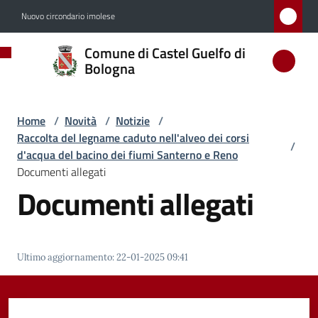
Vai al contenuto
Vai alla navigazione
Vai al footer
Nuovo circondario imolese
Comune
Comune di Castel Guelfo di
di
Bologna
Castel
Guelfo
Home
/
Novità
/
Notizie
/
di
Raccolta del legname caduto nell'alveo dei corsi
/
Bologna
d'acqua del bacino dei fiumi Santerno e Reno
Documenti allegati
Documenti allegati
Amministrazione
Novità
Ultimo aggiornamento
:
22-01-2025 09:41
Menu selezionato
Servizi