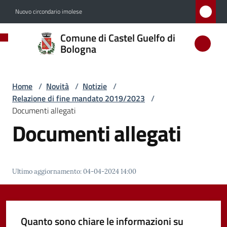
Vai al contenuto
Vai alla navigazione
Vai al footer
Nuovo circondario imolese
Comune
Comune di Castel Guelfo di
di
Bologna
Castel
Guelfo
Home
/
Novità
/
Notizie
/
di
Relazione di fine mandato 2019/2023
/
Bologna
Documenti allegati
Documenti allegati
Amministrazione
Ultimo aggiornamento
:
04-04-2024 14:00
Novità
Menu selezionato
Quanto sono chiare le informazioni su
Servizi