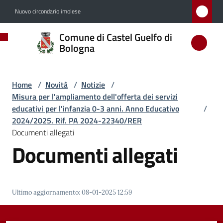
Vai al contenuto
Vai alla navigazione
Vai al footer
Nuovo circondario imolese
Comune
Comune di Castel Guelfo di
di
Bologna
Castel
Guelfo
Home
/
Novità
/
Notizie
/
di
Misura per l'ampliamento dell'offerta dei servizi
Bologna
educativi per l'infanzia 0-3 anni. Anno Educativo
/
2024/2025. Rif. PA 2024-22340/RER
Documenti allegati
Documenti allegati
Amministrazione
Novità
Menu selezionato
Ultimo aggiornamento
:
08-01-2025 12:59
Servizi