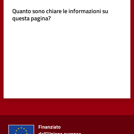
Quanto sono chiare le informazioni su
Vivere
questa pagina?
Castel
Guelfo
Valuta da 1 a 5 stelle
Servizi
online
Tutti
gli
argomenti...
Seguici