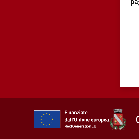
pa
Valut