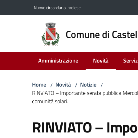
Vai al contenuto
Vai alla navigazione
Vai al footer
Nuovo circondario imolese
Comune di Castel
Amministrazione
Novità
Serviz
Menu selezionato
Home
Novità
Notizie
/
/
/
RINVIATO – Importante serata pubblica Mercoled
comunità solari.
Salta al contenuto
RINVIATO – Impor