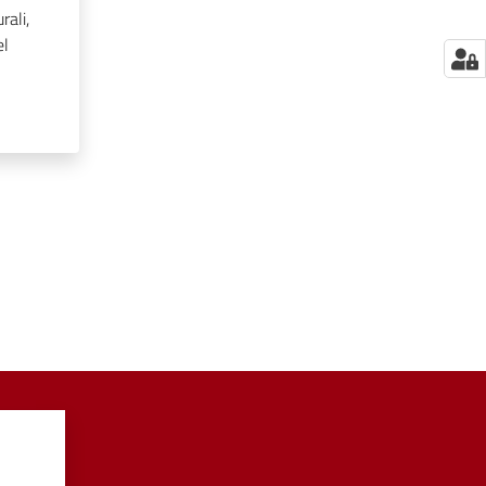
rali,
el