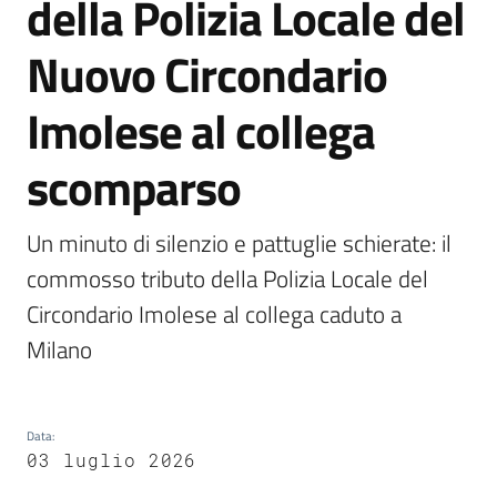
della Polizia Locale del
Vivere
Nuovo Circondario
Castel
Guelfo
Imolese al collega
scomparso
Un minuto di silenzio e pattuglie schierate: il 
Servizi
online
commosso tributo della Polizia Locale del 
Circondario Imolese al collega caduto a 
Tutti
Milano
gli
argomenti...
Data
:
03 luglio 2026
Seguici