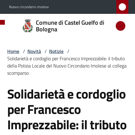
Vai al contenuto
Vai alla navigazione
Vai al footer
Nuovo circondario imolese
Comune
Comune di Castel Guelfo di
di
Bologna
Castel
Guelfo
Home
/
Novità
/
Notizie
/
di
Solidarietà e cordoglio per Francesco Imprezzabile: il tributo
Bologna
della Polizia Locale del Nuovo Circondario Imolese al collega
scomparso
Solidarietà e cordoglio
Salta al contenuto
Amministrazione
per Francesco
Novità
Menu selezionato
Imprezzabile: il tributo
Servizi