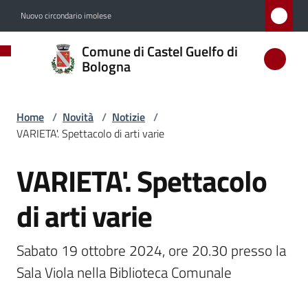
Vai al contenuto
Vai alla navigazione
Vai al footer
Nuovo circondario imolese
Comune
Comune di Castel Guelfo di
di
Bologna
Castel
Guelfo
Home
/
Novità
/
Notizie
/
di
VARIETA'. Spettacolo di arti varie
Bologna
VARIETA'. Spettacolo
Salta al contenuto
di arti varie
Amministrazione
Sabato 19 ottobre 2024, ore 20.30 presso la 
Novità
Menu selezionato
Sala Viola nella Biblioteca Comunale
Servizi