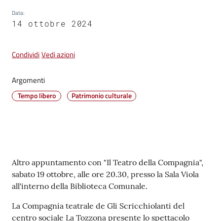
Data
:
Vivere
14 ottobre 2024
Castel
Guelfo
Condividi
Vedi azioni
Argomenti
Tempo libero
Patrimonio culturale
Servizi
online
Tutti
gli
Contenuto
Altro appuntamento con "Il Teatro della Compagnia",
argomenti...
sabato 19 ottobre, alle ore 20.30, presso la Sala Viola
all'interno della Biblioteca Comunale.
La Compagnia teatrale de Gli Scricchiolanti del
Seguici
centro sociale La Tozzona presente lo spettacolo