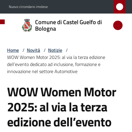
Vai al contenuto
Vai alla navigazione
Vai al footer
Nuovo circondario imolese
Comune
Comune di Castel Guelfo di
di
Bologna
Castel
Guelfo
Home
/
Novità
/
Notizie
/
di
WOW Women Motor 2025: al via la terza edizione
Bologna
dell’evento dedicato ad inclusione, formazione e
innovazione nel settore Automotive
WOW Women Motor
Salta al contenuto
Amministrazione
2025: al via la terza
Novità
Menu selezionato
edizione dell’evento
Servizi