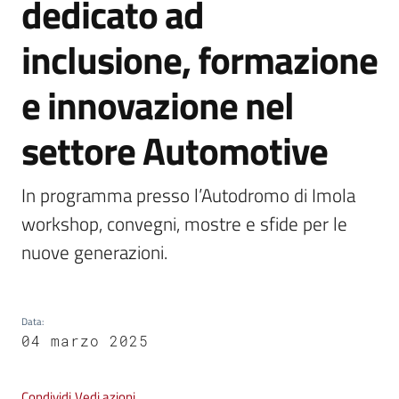
dedicato ad
Vivere
inclusione, formazione
Castel
Guelfo
e innovazione nel
settore Automotive
In programma presso l’Autodromo di Imola 
Servizi
online
workshop, convegni, mostre e sfide per le 
nuove generazioni.
Tutti
gli
argomenti...
Data
:
04 marzo 2025
Seguici
Condividi
Vedi azioni