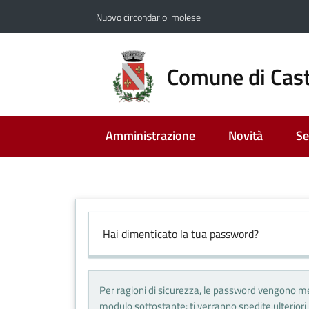
Vai al contenuto
Vai alla navigazione
Vai al footer
Nuovo circondario imolese
Comune di Cast
Amministrazione
Novità
Se
Hai dimenticato la tua password?
Per ragioni di sicurezza, le password vengono me
modulo sottostante: ti verranno spedite ulteriori i