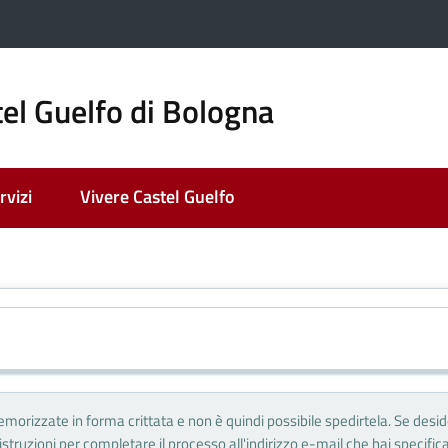
el Guelfo di Bologna
rvizi
Vivere Castel Guelfo
morizzate in forma crittata e non è quindi possibile spedirtela. Se desi
struzioni per completare il processo all'indirizzo e-mail che hai specificat